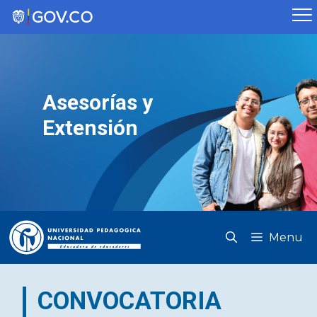
Saltar
al
contenido
Asesorías y
Extensión
Menu
CONVOCATORIA