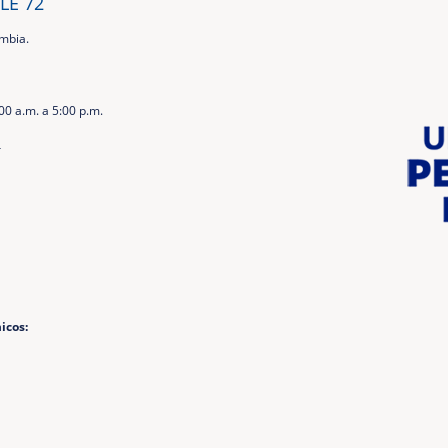
LE 72
ombia.
00 a.m. a 5:00 p.m.
4
icos: