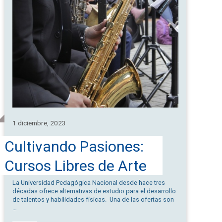
1 diciembre, 2023
Cultivando Pasiones:
Cursos Libres de Arte
y Deporte en la UPN
La Universidad Pedagógica Nacional desde hace tres
décadas ofrece alternativas de estudio para el desarrollo
de talentos y habilidades físicas. Una de las ofertas son
…