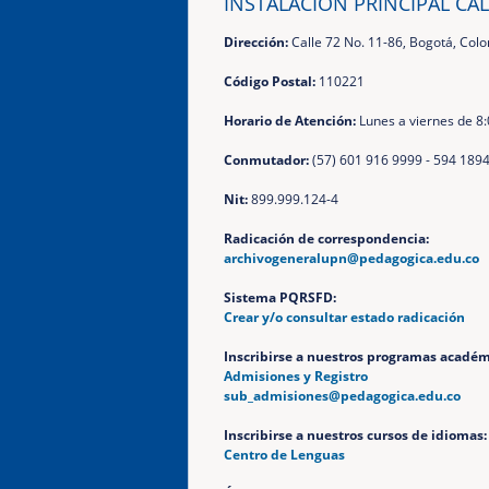
INSTALACIÓN PRINCIPAL CAL
Dirección:
Calle 72 No. 11-86, Bogotá, Col
Código Postal:
110221
Horario de Atención:
Lunes a viernes de 8:
Conmutador:
(57) 601 916 9999 - 594 189
Nit:
899.999.124-4
Radicación de correspondencia:
archivogeneralupn@pedagogica.edu.co
Sistema PQRSFD:
Crear y/o consultar estado radicación
Inscribirse a nuestros programas académ
Admisiones y Registro
sub_admisiones@pedagogica.edu.co
Inscribirse a nuestros cursos de idiomas:
Centro de Lenguas