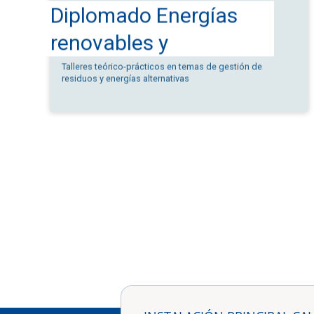
valorización
Talleres teórico-prácticos en temas de gestión de
residuos y energías alternativas
energéticas de los
residuos sólidos